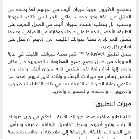
يستمتع الكثيرون بتربية حيوان أليف في منزلهم لما يخلفه في
المنزل من ألفة وجو محبب، واكن الأمر ليس بتلك السهولة
وحسب، بل يتطلب الاعتناء بحيوان أليف في المنزل التعرف على
الطريقة الأفضل للحفاظ على صحته ووقايته من الأمراض، وعندما
يتعلق الأمر بإدارة صحة حيوانك الأليف، من المهم أن تظل على
اطلاع بكل جديد.
يجعل تطبيق VitusVet ™ تتبع صحة حيوانك الأليف في غاية
السهولة من خلال وضع جميع المعلومات الضرورية في مكان
واحد، إنها أداة رائعة لأي شخص لديه حيوان أليف واحد، وأي
شخص يسافر مع حيوانات أليفة، وأولئك الذين لديهم العديد من
مقدمي رعاية الحيوانات الأليفة بما في ذلك الأطباء البيطريون،
والمربيون ، والمشاة، والمعتنون، والمزيد.
ميزات التطبيق:
تستطيع مراقبة صحة حيوانك الأليف: تحكم في وزن حيوانك
الأليف، وتتبع أدويته، وسجل تفاصيل الرقاقة الدقيقة والتأمين
على الحيوانات الأليفة، بالإضافة إلى ملاحظة أي حالات حساسية
أو تنبيهات طبية للرجوع إليها بسرعة.