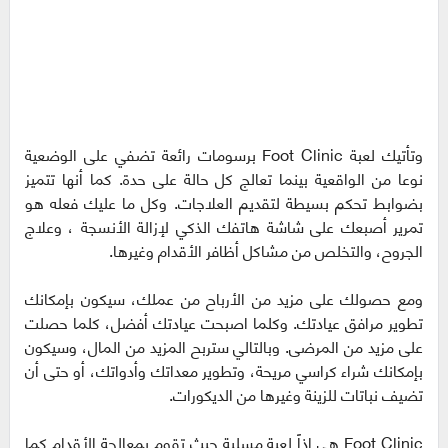
وتأتيك لعبة Foot Clinic برسومات رائعة تضفي على الوضعية
نوعا من الواقعية بينما تعالج كل حالة على حدة. كما أنها تتميز
بضوابط تحكم بسيطة لتقديم العلاجات. وكل ما عليك فعله هو
تمرير أصبعك على شاشة هاتفك الذكي لإزالة الأنسجة ، وعلاج
الجروح، والتخلص من مشاكل أظافر الأقدام وغيرها.
ومع حصولك على مزيد من الأرباح من عملك، سيكون بإمكانك
تطوير مرافق عيادتك. وكلما اصبحت عيادتك أفضل، كلما حصلت
على مزيد من المرضى. وبالتالي ستربح المزيد من المال، وسيكون
بإمكانك شراء كراسي مريحة، وتطوير معداتك وأدواتك، أو حتى أن
تضيف نباتات للزينة وغيرها من الديكورات.
Foot Clinic هي إذاً لعبة مسلية حيث تقوم بمعالجة الأقدام كما