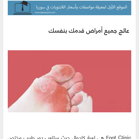
عالج جميع أمراض قدمك بنفسك
Foot Clinic هي لعبة كاجوال حيث ستلعب دور طبيب مختص