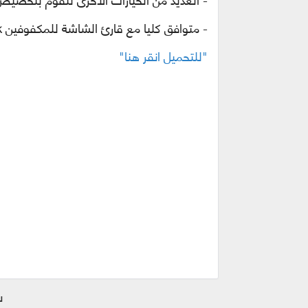
-
متوافق كليا مع قارئ الشاشة للمكفوفين
k
"للتحميل انقر هنا"
ش