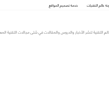
ة عالم التقنيات
خدمة تصميم المواقع
الم التقنية تنشر الأخبار والدروس والمقالات في شتى مجالات التقنية المع