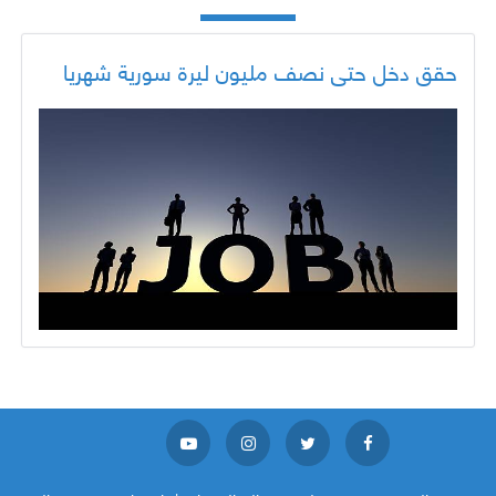
حقق دخل حتى نصف مليون ليرة سورية شهريا