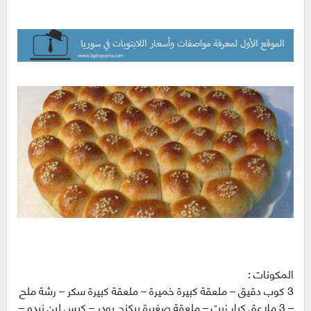
المكونات :
3 كوب دقيق – ملعقة كبيرة خميرة – ملعقة كبيرة سكر – رشة ملح
– 3 ملاعق كبار زيت – ملعقة صغيرة بيكنج بودر – كيس لبن نيدو –