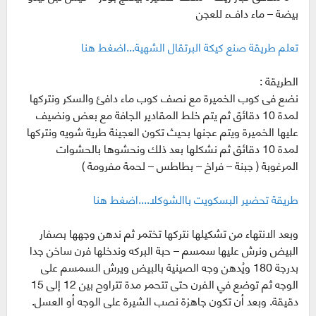
بيضة – ماء دافء للعجن
تعلم طريقة صنع كيكة البرتقال الشهية...اضغط هنا
الطريقة :
نضع فى كوب الخميرة مع نصف كوب ماء دافئ والسكر ونتركها
لمدة 10 دقائق ثم يتم خلط المقادير الجافة مع بعض ونضيف
عليها الخميرة ويتم عجنها بحيث تكون العجينة طرية شويه ونتركها
لمدة 10 دقائق ثم نشكلها بعد ذلك ونحشوها بالحشوات
المرغوبة ( جبنة – فراخ – بطاطس – لحمة مفرومة )
طريقة تحضير البسكويت باالشوكلا....اضغط هنا
وبعد الانتهاء من تشكيلها نتركها تختمر ثم ندهن وجهها بصفار
البيض ونرش عليها سمسم – حبة البركه وندخلها فرن ساخن جدا
بدرجة 180 ويُدهن وجه الصينية بالبيض ويرش السمسم على
الوجه ثم توضع في الفرن حتى تتحمر مدة تتراوح بين 12 إلى 15
دقيقة. وبعد أن تكون جاهزة نصب الشيرة على الوجه أو العسل.